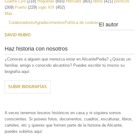
Guerra Civil
(218)
Hogueras
(693)
Hércules
(801)
libros
(421)
políticos
(269)
Puerto
(229)
siglo XIX
(452)
Más
Colaboradores
Agradecimientos
Política de cookies
El autor
DAVID RUBIO
Haz historia con nosotros
¿Conoces a alguien que merezca estar en AlicantePedia? ¿Quizás un
familiar, amigo o conocido alicantino? Puedes escribir tú mismo su
biografía aquí:
SUBIR BIOGRAFÍAS
A veces tenemos tesoros históricos en casa y ni siquiera somos
conscientes. Si posees fotos, documentos, cuadros, esculturas, libros,
carteles, etc y quieres que formen parte de la historia de Alicante;
puedes subirlos aquí: