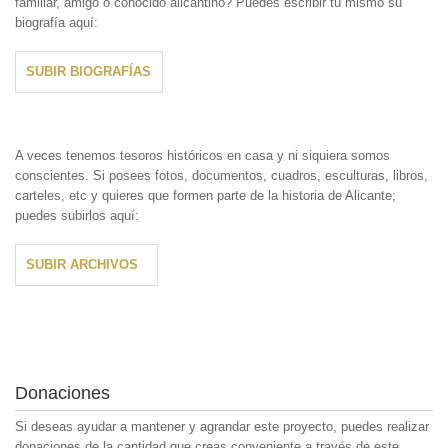
familiar, amigo o conocido alicantino? Puedes escribir tú mismo su
biografía aquí:
SUBIR BIOGRAFÍAS
A veces tenemos tesoros históricos en casa y ni siquiera somos
conscientes. Si posees fotos, documentos, cuadros, esculturas, libros,
carteles, etc y quieres que formen parte de la historia de Alicante;
puedes subirlos aquí:
SUBIR ARCHIVOS
Donaciones
Si deseas ayudar a mantener y agrandar este proyecto, puedes realizar
donaciones de la cantidad que creas conveniente a través de este