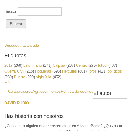
Buscar
Búsqueda avanzada
Etiquetas
2017
(268)
balonmano
(271)
Calpisa
(237)
Centro
(275)
fútbol
(487)
Guerra Civil
(218)
Hogueras
(693)
Hércules
(801)
libros
(421)
políticos
(269)
Puerto
(229)
siglo XIX
(452)
Más
Colaboradores
Agradecimientos
Política de cookies
El autor
DAVID RUBIO
Haz historia con nosotros
¿Conoces a alguien que merezca estar en AlicantePedia? ¿Quizás un