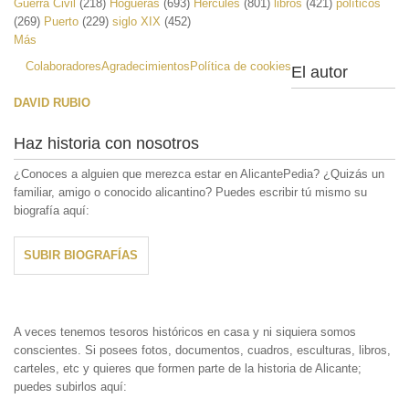
Guerra Civil
(218)
Hogueras
(693)
Hércules
(801)
libros
(421)
políticos
(269)
Puerto
(229)
siglo XIX
(452)
Más
Colaboradores
Agradecimientos
Política de cookies
El autor
DAVID RUBIO
Haz historia con nosotros
¿Conoces a alguien que merezca estar en AlicantePedia? ¿Quizás un
familiar, amigo o conocido alicantino? Puedes escribir tú mismo su
biografía aquí:
SUBIR BIOGRAFÍAS
A veces tenemos tesoros históricos en casa y ni siquiera somos
conscientes. Si posees fotos, documentos, cuadros, esculturas, libros,
carteles, etc y quieres que formen parte de la historia de Alicante;
puedes subirlos aquí: