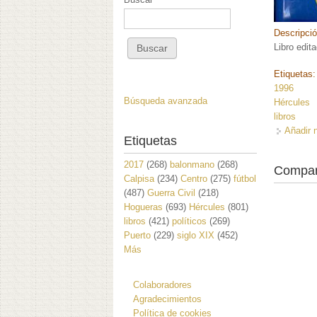
Descripci
Libro edit
Etiquetas
1996
Búsqueda avanzada
Hércules
libros
Añadir 
Etiquetas
2017
(268)
balonmano
(268)
Compar
Calpisa
(234)
Centro
(275)
fútbol
(487)
Guerra Civil
(218)
Hogueras
(693)
Hércules
(801)
libros
(421)
políticos
(269)
Puerto
(229)
siglo XIX
(452)
Más
Colaboradores
Agradecimientos
Política de cookies