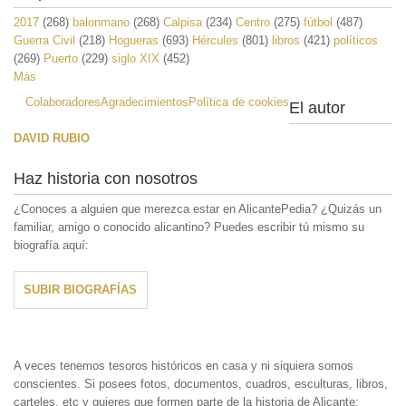
2017
(268)
balonmano
(268)
Calpisa
(234)
Centro
(275)
fútbol
(487)
Guerra Civil
(218)
Hogueras
(693)
Hércules
(801)
libros
(421)
políticos
(269)
Puerto
(229)
siglo XIX
(452)
Más
Colaboradores
Agradecimientos
Política de cookies
El autor
DAVID RUBIO
Haz historia con nosotros
¿Conoces a alguien que merezca estar en AlicantePedia? ¿Quizás un
familiar, amigo o conocido alicantino? Puedes escribir tú mismo su
biografía aquí:
SUBIR BIOGRAFÍAS
A veces tenemos tesoros históricos en casa y ni siquiera somos
conscientes. Si posees fotos, documentos, cuadros, esculturas, libros,
carteles, etc y quieres que formen parte de la historia de Alicante;