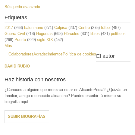
Búsqueda avanzada
Etiquetas
2017
(268)
balonmano
(271)
Calpisa
(237)
Centro
(275)
fútbol
(487)
Guerra Civil
(218)
Hogueras
(693)
Hércules
(801)
libros
(421)
políticos
(269)
Puerto
(229)
siglo XIX
(452)
Más
Colaboradores
Agradecimientos
Política de cookies
El autor
DAVID RUBIO
Haz historia con nosotros
¿Conoces a alguien que merezca estar en AlicantePedia? ¿Quizás un
familiar, amigo o conocido alicantino? Puedes escribir tú mismo su
biografía aquí:
SUBIR BIOGRAFÍAS