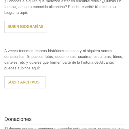
¿Conoces a alguien que merezca estar en AlicantePedia? ¿Quizás un
familiar, amigo o conocido alicantino? Puedes escribir tú mismo su
biografía aquí:
SUBIR BIOGRAFÍAS
A veces tenemos tesoros históricos en casa y ni siquiera somos
conscientes. Si posees fotos, documentos, cuadros, esculturas, libros,
carteles, etc y quieres que formen parte de la historia de Alicante;
puedes subirlos aquí:
SUBIR ARCHIVOS
Donaciones
Si deseas ayudar a mantener y agrandar este proyecto, puedes realizar