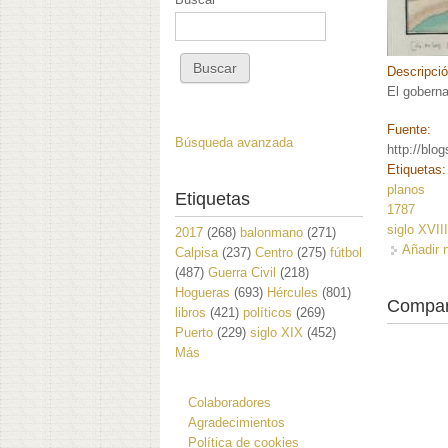
Descripci
El goberna
Fuente:
Búsqueda avanzada
http://blo
Etiquetas
planos
Etiquetas
1787
siglo XVII
2017
(268)
balonmano
(271)
Añadir 
Calpisa
(237)
Centro
(275)
fútbol
(487)
Guerra Civil
(218)
Hogueras
(693)
Hércules
(801)
Compar
libros
(421)
políticos
(269)
Puerto
(229)
siglo XIX
(452)
Más
Colaboradores
Agradecimientos
Política de cookies