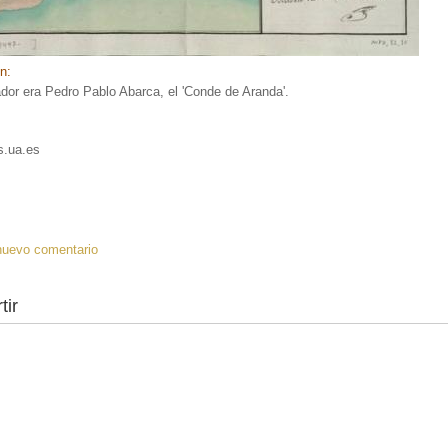
ón:
dor era Pedro Pablo Abarca, el 'Conde de Aranda'.
gs.ua.es
:
I
nuevo comentario
tir