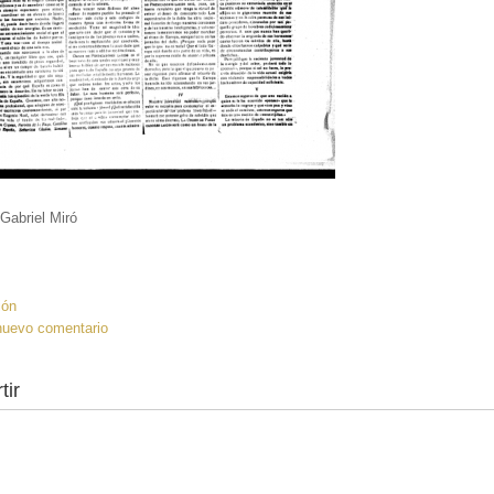
 Gabriel Miró
:
ión
nuevo comentario
tir