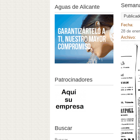
Semanar
Aguas de Alicante
Publicad
Fecha:
28 de ene
Archivo:
Patrocinadores
Buscar
Buscar