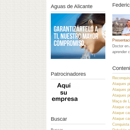
Federi
Aguas de Alicante
Presentac
Doctor en 
aprender 
Conteni
Patrocinadores
Reconquist
Ataques pi
Ataques pi
Ataques pi
Maça de Li
Ataque cas
Ataque cas
Buscar
Ataque cas
Conquista 
Buscar