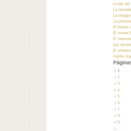
La ley del
La lanzade
La inaugur
La primera
El triunfo
El monte B
El nacimie
Las primer
El referén
Adolfo Suá
Página
1
2
3
4
5
6
7
8
9
…