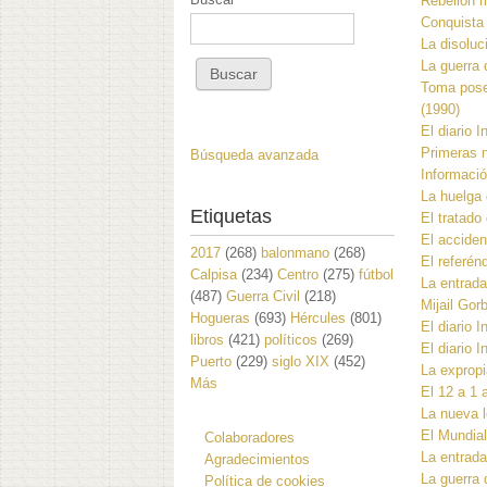
Rebelión m
Conquista 
La disoluc
La guerra 
Toma poses
(1990)
El diario 
Primeras n
Búsqueda avanzada
Informació
La huelga 
Etiquetas
El tratado
El acciden
2017
(268)
balonmano
(268)
El referén
Calpisa
(234)
Centro
(275)
fútbol
La entrada
(487)
Guerra Civil
(218)
Mijail Gor
Hogueras
(693)
Hércules
(801)
El diario 
libros
(421)
políticos
(269)
El diario 
Puerto
(229)
siglo XIX
(452)
La expropi
Más
El 12 a 1 
La nueva l
El Mundial
Colaboradores
La entrada
Agradecimientos
La guerra 
Política de cookies