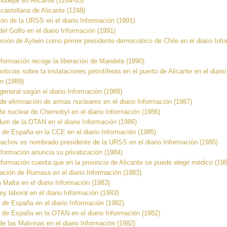
udéjar en Alicante (1264-65)
castellana de Alicante (1248)
ión de la URSS en el diario Información (1991)
del Golfo en el diario Información (1991)
ión de Aylwin como primer presidente democrático de Chile en el diario Inf
Información recoge la liberación de Mandela (1990)
oticias sobre la instalaciones petrolíferas en el puerto de Alicante en el diario
n (1989)
general según el diario Información (1988)
 de eliminación de armas nucleares en el diario Información (1987)
te nuclear de Chernobyl en el diario Información (1986)
dum de la OTAN en el diario Información (1986)
 de España en la CCE en el diario Información (1985)
bachov es nombrado presidente de la URSS en el diario Información (1985)
Información anuncia su privatización (1984)
Información cuenta que en la provincia de Alicante se puede elegir médico (19
ación de Rumasa en el diario Información (1983)
a Malta en el diario Información (1983)
ey laboral en el diario Información (1983)
 de España en el diario Información (1982)
 de España en la OTAN en el diario Información (1982)
de las Malvinas en el diario Información (1982)