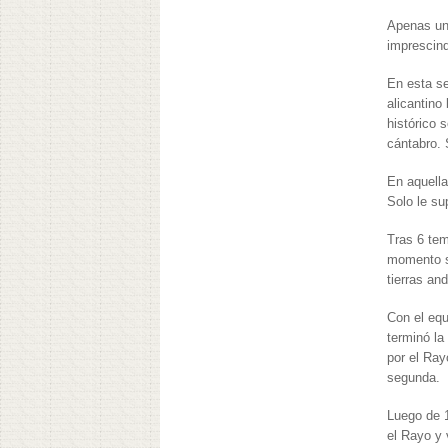
Apenas un 
imprescind
En esta se
alicantino
histórico 
cántabro. 
En aquella
Solo le su
Tras 6 te
momento se
tierras an
Con el equ
terminó la
por el Ray
segunda.
Luego de 1
el Rayo y 