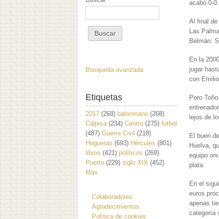
acabó 0-0
Al final d
Las Palmas
Belmán. S
En la 2000
jugar hast
Búsqueda avanzada
con Emili
Etiquetas
Pero Toño 
entrenado
2017
(268)
balonmano
(268)
lejos de l
Calpisa
(234)
Centro
(275)
fútbol
(487)
Guerra Civil
(218)
El buen de
Hogueras
(693)
Hércules
(801)
Huelva, qu
libros
(421)
políticos
(269)
equipo onu
Puerto
(229)
siglo XIX
(452)
plata.
Más
En el sigu
euros proc
Colaboradores
apenas tie
Agradecimientos
categoría 
Política de cookies