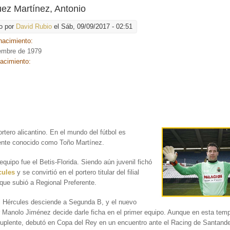
ez Martínez, Antonio
o por
David Rubio
el Sáb, 09/09/2017 - 02:51
nacimiento:
iembre de 1979
nacimiento:
:
tero alicantino.
En el mundo del fútbol es
ente conocido como Toño Martínez.
equipo fue el Betis-Florida. Siendo aún juvenil fichó
cules
y se convirtió en el portero titular del filial
que subió a Regional Preferente.
l Hércules desciende a Segunda B, y el nuevo
 Manolo Jiménez decide darle ficha en el primer equipo. Aunque en esta tem
uplente, debutó en Copa del Rey en un encuentro ante el Racing de Santand