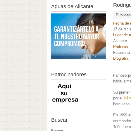
Rodrígu
Aguas de Alicante
Publicad
Fecha de 
17 de dic
Lugar de 
Alicante
Profesión
Futbolista
Biografía:
Patrocinadores
Famoso por
habitualm
Su primer 
por el
Hér
herculano 
En 1999 e
Buscar
entrenador
Toño fue s
Buscar