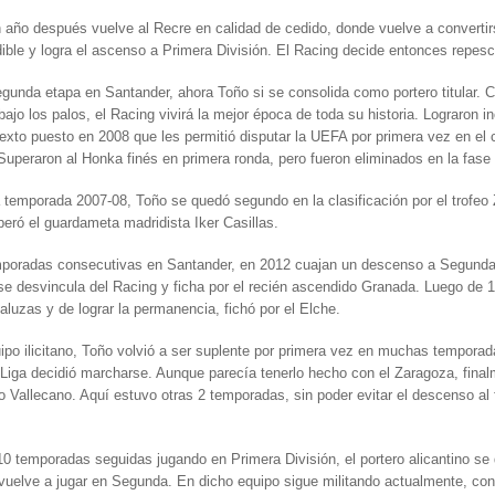
año después vuelve al Recre en calidad de cedido, donde vuelve a convertir
ible y logra el ascenso a Primera División. El Racing decide entonces repesc
gunda etapa en Santander, ahora Toño si se consolida como portero titular. C
 bajo los palos, el Racing vivirá la mejor época de toda su historia. Lograron i
sexto puesto en 2008 que les permitió disputar la UEFA por primera vez en el 
Superaron al Honka finés en primera ronda, pero fueron eliminados en la fase
 temporada 2007-08, Toño se quedó segundo en la clasificación por el trofeo
peró el guardameta madridista Iker Casillas.
mporadas consecutivas en Santander, en 2012 cuajan un descenso a Segunda
 desvincula del Racing y ficha por el recién ascendido Granada. Luego de 
daluzas y de lograr la permanencia, fichó por el Elche.
ipo ilicitano, Toño volvió a ser suplente por primera vez en muchas tempora
 Liga decidió marcharse. Aunque parecía tenerlo hecho con el Zaragoza, final
o Vallecano. Aquí estuvo otras 2 temporadas, sin poder evitar el descenso al f
0 temporadas seguidas jugando en Primera División, el portero alicantino se
vuelve a jugar en Segunda. En dicho equipo sigue militando actualmente, co