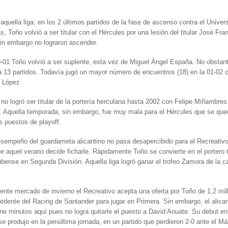
.
e aquella liga, en los 2 últimos partidos de la fase de ascenso contra el Univer
, Toño volvió a ser titular con el Hércules por una lesión del titular José Fra
in embargo no lograron ascender.
-01 Toño volvió a ser suplente, esta vez de Miguel Ángel España. No obstant
a 13 partidos. Todavía jugó un mayor número de encuentros (18) en la 01-02 
o López.
no logró ser titular de la portería herculana hasta 2002 con Felipe Miñambres
r. Aquella temporada, sin embargo, fue muy mala para el Hércules que se qu
os puestos de playoff.
sempeño del guardameta alicantino no pasa desapercibido para el Recreativ
e aquel verano decide ficharle. Rápidamente Toño se convierte en el portero ti
bense en Segunda División. Aquella liga logró ganar el trofeo Zamora de la c
iente mercado de invierno el Recreativo acepta una oferta por Toño de 1,2 mi
edente del Racing de Santander para jugar en Primera. Sin embargo, el alican
ne minutos aquí pues no logra quitarle el puesto a David Aouate. Su debut e
se produjo en la penúltima jornada, en un partido que perdieron 2-0 ante el Má