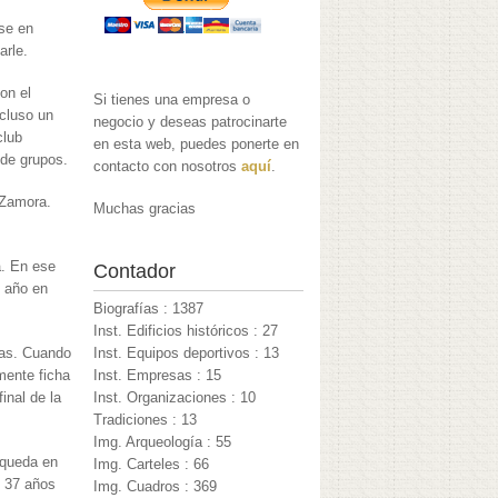
se en
arle.
on el
Si tienes una empresa o
ncluso un
negocio y deseas patrocinarte
club
en esta web, puedes ponerte en
 de grupos.
contacto con nosotros
aquí
.
 Zamora.
Muchas gracias
. En ese
Contador
1 año en
Biografías : 1387
Inst. Edificios históricos : 27
das. Cuando
Inst. Equipos deportivos : 13
mente ficha
Inst. Empresas : 15
inal de la
Inst. Organizaciones : 10
Tradiciones : 13
Img. Arqueología : 55
 queda en
Img. Carteles : 66
n 37 años
Img. Cuadros : 369