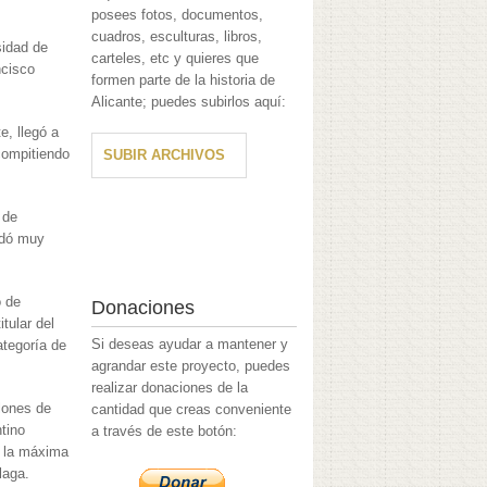
posees fotos, documentos,
cuadros, esculturas, libros,
sidad de
carteles, etc y quieres que
ncisco
formen parte de la historia de
Alicante; puedes subirlos aquí:
e, llegó a
compitiendo
SUBIR ARCHIVOS
 de
edó muy
o de
Donaciones
tular del
Si deseas ayudar a mantener y
ategoría de
agrandar este proyecto, puedes
realizar donaciones de la
llones de
cantidad que creas conveniente
tino
a través de este botón:
n la máxima
laga.