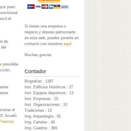
ayor pues
provisional
uscó el
Si tienes una empresa o
negocio y deseas patrocinarte
en esta web, puedes ponerte en
io de
contacto con nosotros
aquí
.
 del
Muchas gracias
e
presidida
ucción,
Contador
Biografías : 1387
mente
Inst. Edificios históricos : 27
arios
Inst. Equipos deportivos : 13
Inst. Empresas : 15
Inst. Organizaciones : 10
cionar el
Tradiciones : 13
22. Acudió
Img. Arqueología : 55
Francos
Img. Carteles : 66
Img. Cuadros : 369