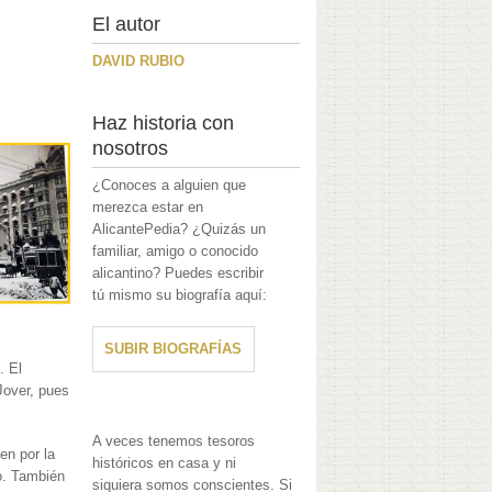
El autor
DAVID RUBIO
Haz historia con
nosotros
¿Conoces a alguien que
merezca estar en
AlicantePedia? ¿Quizás un
familiar, amigo o conocido
alicantino? Puedes escribir
tú mismo su biografía aquí:
SUBIR BIOGRAFÍAS
. El
Jover, pues
A veces tenemos tesoros
en por la
históricos en casa y ni
do. También
siquiera somos conscientes. Si