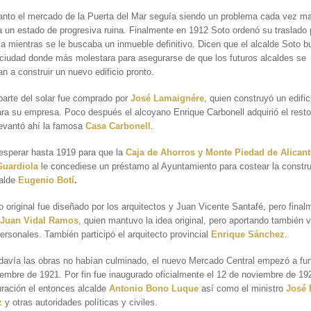
tanto el mercado de la Puerta del Mar seguía siendo un problema cada vez m
 un estado de progresiva ruina. Finalmente en 1912 Soto ordenó su traslado 
a mientras se le buscaba un inmueble definitivo. Dicen que el alcalde Soto b
a ciudad donde más molestara para asegurarse de que los futuros alcaldes se
an a construir un nuevo edificio pronto.
arte del solar fue comprado por
José Lamaignére
, quien construyó un edific
ara su empresa. Poco después el alcoyano Enrique Carbonell adquirió el resto
levantó ahí la famosa
Casa Carbonell
.
esperar hasta 1919 para que la
Caja de Ahorros y Monte Piedad de Alicant
Guardiola
le concediese un préstamo al Ayuntamiento para costear la constr
calde
Eugenio Botí
.
o original fue diseñado por los arquitectos y Juan Vicente Santafé, pero final
n
Juan Vidal Ramos
, quien mantuvo la idea original, pero aportando también v
ersonales. También participó el arquitecto provincial
Enrique Sánchez
.
avía las obras no habían culminado, el nuevo Mercado Central empezó a fun
iembre de 1921.
Por fin fue inaugurado oficialmente el 12 de noviembre de 19
uración el entonces alcalde
Antonio Bono Luque
así como el ministro
José 
z
y otras autoridades políticas y civiles.