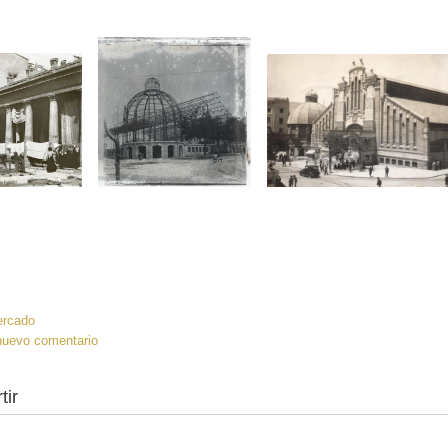
:
ercado
nuevo comentario
tir