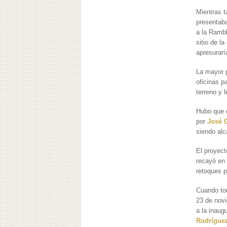
Mientras 
presentaba
a la Rambl
sitio de l
apresurarí
La mayor p
oficinas p
terreno y 
Hubo que 
por
José 
siendo al
El proyect
recayó e
retoques p
Cuando tod
23 de nov
a la inaug
Rodrígue