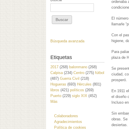
ordenaba a
condicione
El número 
llamarle “p
Con el pas
higiene, d
Búsqueda avanzada
Para palia
Etiquetas
plaza de 
2017
(268)
balonmano
(268)
Se present
Calpisa
(234)
Centro
(275)
fútbol
ciudad, co
(487)
Guerra Civil
(218)
prosperó.
Hogueras
(693)
Hércules
(801)
libros
(421)
políticos
(269)
En 1911 e
Puerto
(229)
siglo XIX
(452)
el diseño 
Más
Incluso en
Sin embarg
Colaboradores
obras. Se 
Agradecimientos
desiertas
Política de cookies