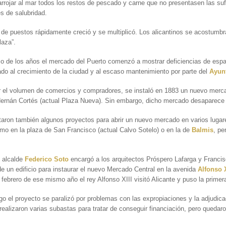
rrojar al mar todos los restos de pescado y carne que no presentasen las suf
s de salubridad.
de puestos rápidamente creció y se multiplicó. Los alicantinos se acostumbr
laza”.
o de los años el mercado del Puerto comenzó a mostrar deficiencias de espa
ado al crecimiento de la ciudad y al escaso mantenimiento por parte del
Ayun
r el volumen de comercios y compradores, se instaló en 1883 un nuevo merc
Hernán Cortés (actual Plaza Nueva). Sin embargo, dicho mercado desaparece
aron también algunos proyectos para abrir un nuevo mercado en varios lugar
mo en la plaza de San Francisco (actual Calvo Sotelo) o en la de
Balmis
, pe
l alcalde
Federico Soto
encargó a los arquitectos Próspero Lafarga y Franci
de un edificio para instaurar el nuevo Mercado Central en la avenida
Alfonso 
 febrero de ese mismo año el rey Alfonso XIII visitó Alicante y puso la primer
o el proyecto se paralizó por problemas con las expropiaciones y la adjudica
realizaron varias subastas para tratar de conseguir financiación, pero quedar
.