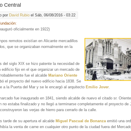
o Central
o por
David Rubio
el Sáb, 06/08/2016 - 03:22
fundación:
nauguró oficialmente en 1922)
mpos remotos existían en
Alicante mercadillos
dos, que se organizaban normalmente en la
os del siglo XIX se hizo patente la necesidad de
un edificio fijo en el que organizar un mercado de
Probablemente fue el alcalde
Mariano Oriente
bó el proyecto del nuevo edificio hacia 1838. Se
te a la Puerta del Mar y se le encargó al arquitecto
Emilio Jover
.
arcado fue inaugurado en 1841, siendo alcalde de nuevo el citado sr. Oriente
ún no estaba finalizado y no llegó a terminarse completamente el proyecto de 
onstruyeron las verjas de hierro para cerrarlo de la calle.
 tarde de su apertura el alcalde
Miguel Pascual de Bonanza
emitió una ord
hibía la venta de carne en cualquier otro punto de la ciudad fuera del Merca