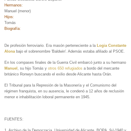
Hermanos:
Manuel (menor)
Hijos:
Tomás
Biografía:
De profesión ferroviario. Era masón perteneciente a la
Logia Constante
Alona
bajo el sobrenombre 'Baldwin'. Además estaba afiliado al PSOE.
En los compases finales de la Guerra Civil embarcó junto a su hermano
Manuel
, su hijo Tomás y
otros 650 refugiados
a bordo del mercante
británico Ronwyn buscando el exilio desde Alicante hasta Orán.
El Tribunal para la Represión de la Masonería y el Comunismo del
régimen franquista, en su ausencia, le condenó a 12 años de reclusión
menor e inhabilitación loboral permanente en 1945.
FUENTES:
1. Archivo de la Democracia. Universidad de Alicante. BOPA, 9-I-1940 y