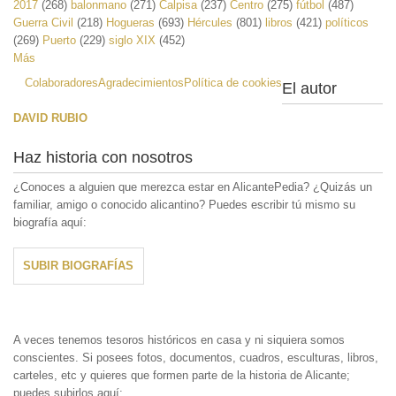
2017
(268)
balonmano
(271)
Calpisa
(237)
Centro
(275)
fútbol
(487)
Guerra Civil
(218)
Hogueras
(693)
Hércules
(801)
libros
(421)
políticos
(269)
Puerto
(229)
siglo XIX
(452)
Más
Colaboradores
Agradecimientos
Política de cookies
El autor
DAVID RUBIO
Haz historia con nosotros
¿Conoces a alguien que merezca estar en AlicantePedia? ¿Quizás un
familiar, amigo o conocido alicantino? Puedes escribir tú mismo su
biografía aquí:
SUBIR BIOGRAFÍAS
A veces tenemos tesoros históricos en casa y ni siquiera somos
conscientes. Si posees fotos, documentos, cuadros, esculturas, libros,
carteles, etc y quieres que formen parte de la historia de Alicante;
puedes subirlos aquí: