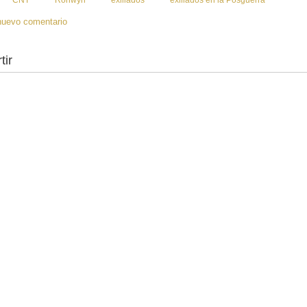
CNT
Ronwyn
exiliados
exiliados en la Posguerra
nuevo comentario
tir