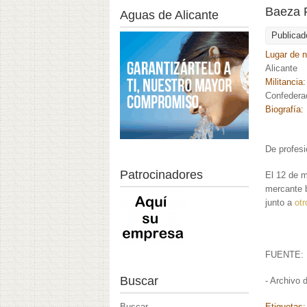
Baeza R
Aguas de Alicante
Publicad
Lugar de 
Alicante
Militancia
Confederac
Biografía:
De profesi
Patrocinadores
El 12 de m
mercante b
junto a
otr
FUENTE:
Buscar
- Archivo 
Buscar
Etiquetas