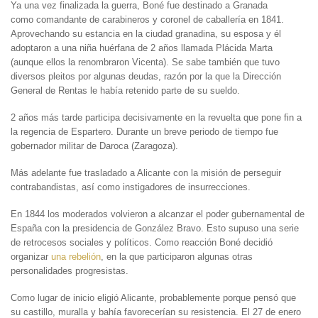
Ya una vez finalizada la guerra, Boné fue destinado a Granada
como comandante de carabineros y coronel de caballería en 1841.
Aprovechando su estancia en la ciudad granadina, su esposa y él
adoptaron a una niña huérfana de 2 años llamada Plácida Marta
(aunque ellos la renombraron Vicenta). Se sabe también que tuvo
diversos pleitos por algunas deudas, razón por la que la Dirección
General de Rentas le había retenido parte de su sueldo.
2 años más tarde participa decisivamente en la revuelta que pone fin a
la regencia de Espartero. Durante un breve periodo de tiempo fue
gobernador militar de Daroca (Zaragoza).
Más adelante fue trasladado a Alicante con la misión de perseguir
contrabandistas, así como instigadores de insurrecciones.
En 1844 los moderados volvieron a alcanzar el poder gubernamental de
España con la presidencia de González Bravo. Esto supuso una serie
de retrocesos sociales y políticos. Como reacción Boné decidió
organizar
una rebelión
, en la que participaron algunas otras
personalidades progresistas.
Como lugar de inicio eligió Alicante, probablemente porque pensó que
su castillo, muralla y bahía favorecerían su resistencia. El 27 de enero