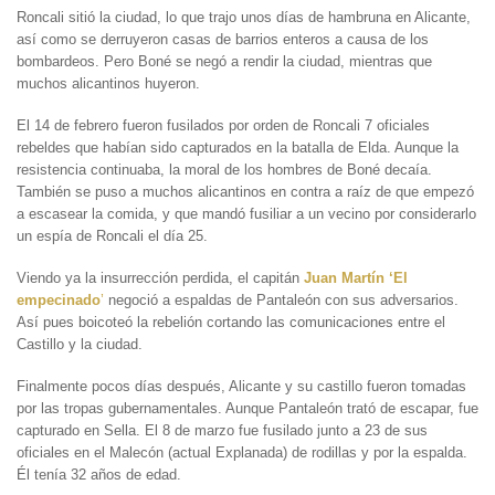
Roncali sitió la ciudad, lo que trajo unos días de hambruna en Alicante,
así como se derruyeron casas de barrios enteros a causa de los
bombardeos. Pero Boné se negó a rendir la ciudad, mientras que
muchos alicantinos huyeron.
El 14 de febrero fueron fusilados por orden de Roncali 7 oficiales
rebeldes que habían sido capturados en la batalla de Elda. Aunque la
resistencia continuaba, la moral de los hombres de Boné decaía.
También se puso a muchos alicantinos en contra a raíz de que empezó
a escasear la comida, y que mandó fusiliar a un vecino por considerarlo
un espía de Roncali el día 25.
Viendo ya la insurrección perdida, el capitán
Juan Martín ‘El
empecinado
’
negoció a espaldas de Pantaleón con sus adversarios.
Así pues boicoteó la rebelión cortando las comunicaciones entre el
Castillo y la ciudad.
Finalmente pocos días después, Alicante y su castillo fueron tomadas
por las tropas gubernamentales. Aunque Pantaleón trató de escapar, fue
capturado en Sella. El 8 de marzo fue fusilado junto a 23 de sus
oficiales en el Malecón (actual Explanada) de rodillas y por la espalda.
Él tenía 32 años de edad.