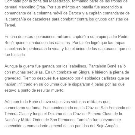
Combatió por la zona del Maestrazgo, formando parte de las tropas del
general Marcelino Oráa. Por sus méritos en batalla fue ascendido a
comandante de la columna móvil de Daroca y a capitán comandante de
la compañía de cazadores para combatir contra los grupos carlistas de
Teruel.
En una de estas operaciones militares capturó a su propio padre Pedro
Boné, quien luchaba con los carlistas. Pantaleón logró que las tropas
isabelinas le perdonaran la vida, y fue el único de los capturados que no
fue fusilado.
Aunque la guerra fue ganada por los isabelinos, Pantaleón Boné salió
con muchas secuelas. En un combate en Singra le hirieron la pierna de
gravedad. Tiempo después fue atacado por 4 soldados carlistas que se
habían infiltrado en su columna que le dispararon 4 balas por las que
estuvo a punto de resultar muerto.
Aún con todo Boné obtuvo sucesivas victorias militares que
aumentaron su fama. Fue condecorado con la Cruz de San Fernando de
Tercera Clase y luego el Diploma de la Cruz de Primera Clase de la
Nación y Militar Orden de San Fernando. También fue nuevamente
ascendido a comandante general de las partidas del Bajo Aragón.