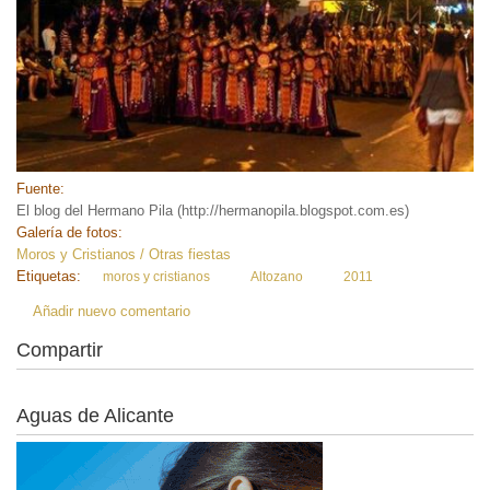
Fuente:
El blog del Hermano Pila (http://hermanopila.blogspot.com.es)
Galería de fotos:
Moros y Cristianos / Otras fiestas
Etiquetas:
moros y cristianos
Altozano
2011
Añadir nuevo comentario
Compartir
Aguas de Alicante