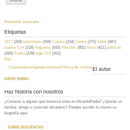
Búsqueda avanzada
Etiquetas
2017
(268)
balonmano
(268)
Calpisa
(234)
Centro
(275)
fútbol
(487)
Guerra Civil
(218)
Hogueras
(693)
Hércules
(801)
libros
(421)
políticos
(269)
Puerto
(229)
siglo XIX
(452)
Más
Colaboradores
Agradecimientos
Política de cookies
El autor
DAVID RUBIO
Haz historia con nosotros
¿Conoces a alguien que merezca estar en AlicantePedia? ¿Quizás un
familiar, amigo o conocido alicantino? Puedes escribir tú mismo su
biografía aquí:
SUBIR BIOGRAFÍAS