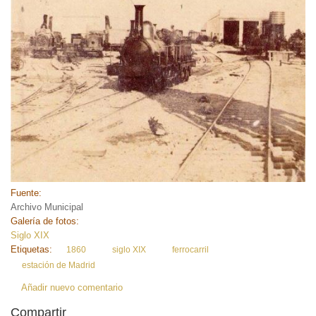
Fuente:
Archivo Municipal
Galería de fotos:
Siglo XIX
Etiquetas:
1860
siglo XIX
ferrocarril
estación de Madrid
Añadir nuevo comentario
Compartir