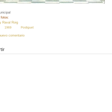
nicipal
 fotos:
y Raval Roig
:
1969
Postiguet
nuevo comentario
tir