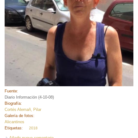
Fuente:
Diario Información (4-10-08)
Biografía:
Cortés Alemañ, Pilar
Galería de fotos:
Alicantinos
Etiquetas:
2018
Añadir nuevo comentario