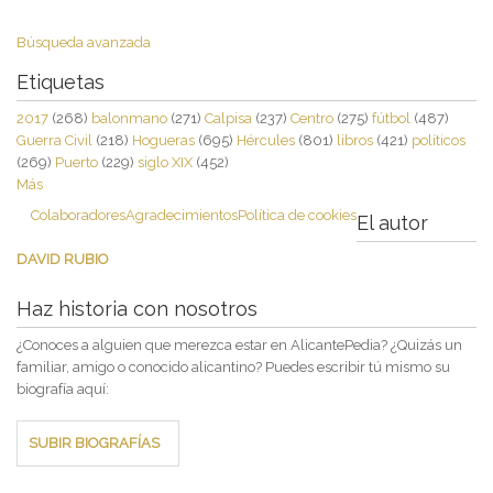
Búsqueda avanzada
Etiquetas
2017
(268)
balonmano
(271)
Calpisa
(237)
Centro
(275)
fútbol
(487)
Guerra Civil
(218)
Hogueras
(695)
Hércules
(801)
libros
(421)
políticos
(269)
Puerto
(229)
siglo XIX
(452)
Más
Colaboradores
Agradecimientos
Política de cookies
El autor
DAVID RUBIO
Haz historia con nosotros
¿Conoces a alguien que merezca estar en AlicantePedia? ¿Quizás un
familiar, amigo o conocido alicantino? Puedes escribir tú mismo su
biografía aquí:
SUBIR BIOGRAFÍAS