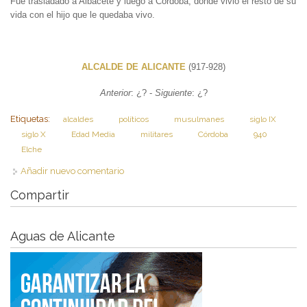
Fue trasladado a Albacete y luego a Córdoba, donde vivió el resto de su
vida con el hijo que le quedaba vivo.
ALCALDE DE ALICANTE
(917-928)
Anterior
: ¿? -
Siguiente
: ¿?
Etiquetas:
alcaldes
políticos
musulmanes
siglo IX
siglo X
Edad Media
militares
Córdoba
940
Elche
Añadir nuevo comentario
Compartir
Aguas de Alicante