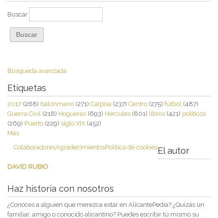
Buscar
Búsqueda avanzada
Etiquetas
2017
(268)
balonmano
(271)
Calpisa
(237)
Centro
(275)
fútbol
(487)
Guerra Civil
(218)
Hogueras
(693)
Hércules
(801)
libros
(421)
políticos
(269)
Puerto
(229)
siglo XIX
(452)
Más
Colaboradores
Agradecimientos
Política de cookies
El autor
DAVID RUBIO
Haz historia con nosotros
¿Conoces a alguien que merezca estar en AlicantePedia? ¿Quizás un
familiar, amigo o conocido alicantino? Puedes escribir tú mismo su