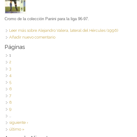
Cromo de la colección Panini para la liga 96-97.
Leer más
sobre Alejandro Valera, lateral del Hércules (1996)
Añadir nuevo comentario
Páginas
1
2
3
4
5
6
7
8
9
…
siguiente ›
último »